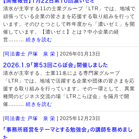
【開催報告】1月22日第10回濃いゼミ
清水が主宰する11の士業グループ「LTR」では、地域で
頑張っている企業の皆さまを応援する取り組みを行って
います。そのひとつとして昨年度から「濃いゼミ」を開
催しています。【濃いゼミ】とは？中小企業の経
営………
続きを読む
[
司法書士 戸塚 泉 栄
]
2026年01月13日
2026.1.9「第53回こらぼ会」開催しました
清水が主宰する、士業11名による専門家グループ
「LTR」では、地域で活躍する企業や団体の皆さまを応
援する取り組みを行っています。その一環として、異業
種間のビジネス交流の場「LTRこらぼ会」を隔月で開
催………
続きを読む
[
司法書士 戸塚 泉 栄
]
2025年12月23日
「事務所経営をテーマとする勉強会」の講師を務めまし
た