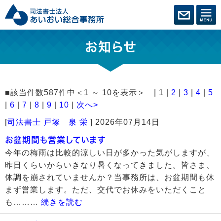
お知らせ
■該当件数587件中＜1 ～ 10を表示＞ | 1 |
2
|
3
|
4
|
5
|
6
|
7
|
8
|
9
|
10
|
次へ>
[
司法書士 戸塚 泉 栄
]
2026年07月14日
お盆期間も営業しています
今年の梅雨は比較的涼しい日が多かった気がしますが、
昨日くらいからいきなり暑くなってきました。皆さま、
体調を崩されていませんか？当事務所は、お盆期間も休
まず営業します。ただ、交代でお休みをいただくこと
も………
続きを読む