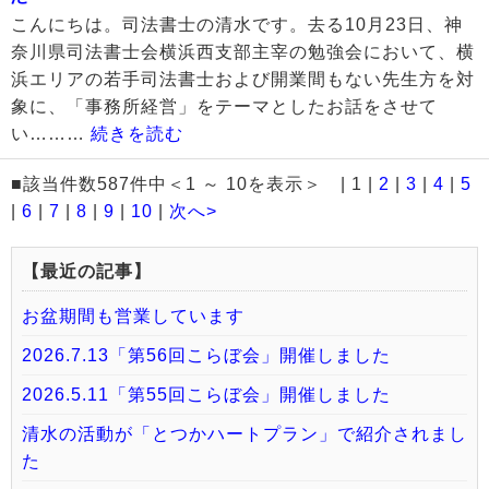
こんにちは。司法書士の清水です。去る10月23日、神
奈川県司法書士会横浜西支部主宰の勉強会において、横
浜エリアの若手司法書士および開業間もない先生方を対
象に、「事務所経営」をテーマとしたお話をさせて
い………
続きを読む
■該当件数587件中＜1 ～ 10を表示＞ | 1 |
2
|
3
|
4
|
5
|
6
|
7
|
8
|
9
|
10
|
次へ>
【最近の記事】
お盆期間も営業しています
2026.7.13「第56回こらぼ会」開催しました
2026.5.11「第55回こらぼ会」開催しました
清水の活動が「とつかハートプラン」で紹介されまし
た