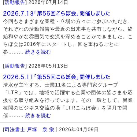
[
活動報告
]
2026年07月14日
2026.7.13「第56回こらぼ会」開催しました
今回もさまざまな業種・立場の方々にご参加いただき、
それぞれの活動報告や最近の出来事を共有しながら、終
始和やかな雰囲気で交流を深めることができました。こ
らぼ会は2016年にスタートし、回を重ねるごとに
参………
続きを読む
[
活動報告
]
2026年05月13日
2026.5.11「第55回こらぼ会」開催しました
清水が主宰する、士業11名による専門家グループ
「LTR」では、地域で活躍する企業や団体の皆さまを応
援する取り組みを行っています。その一環として、異業
種間のビジネス交流の場「LTRこらぼ会」を隔月で開
催………
続きを読む
[
司法書士 戸塚 泉 栄
]
2026年04月09日