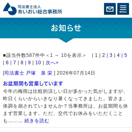
お知らせ
■該当件数587件中＜1 ～ 10を表示＞ | 1 |
2
|
3
|
4
|
5
|
6
|
7
|
8
|
9
|
10
|
次へ>
[
司法書士 戸塚 泉 栄
]
2026年07月14日
お盆期間も営業しています
今年の梅雨は比較的涼しい日が多かった気がしますが、
昨日くらいからいきなり暑くなってきました。皆さま、
体調を崩されていませんか？当事務所は、お盆期間も休
まず営業します。ただ、交代でお休みをいただくこと
も………
続きを読む