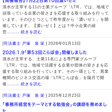
【開催報告】1月22日第10回濃いゼミ
清水が主宰する11の士業グループ「LTR」では、地域で
頑張っている企業の皆さまを応援する取り組みを行って
います。そのひとつとして昨年度から「濃いゼミ」を開
催しています。【濃いゼミ】とは？中小企業の経
営………
続きを読む
[
司法書士 戸塚 泉 栄
]
2026年01月13日
2026.1.9「第53回こらぼ会」開催しました
清水が主宰する、士業11名による専門家グループ
「LTR」では、地域で活躍する企業や団体の皆さまを応
援する取り組みを行っています。その一環として、異業
種間のビジネス交流の場「LTRこらぼ会」を隔月で開
催………
続きを読む
[
司法書士 戸塚 泉 栄
]
2025年12月23日
「事務所経営をテーマとする勉強会」の講師を務めまし
た