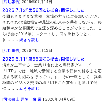
[
活動報告
]
2026年07月14日
2026.7.13「第56回こらぼ会」開催しました
今回もさまざまな業種・立場の方々にご参加いただき、
それぞれの活動報告や最近の出来事を共有しながら、終
始和やかな雰囲気で交流を深めることができました。こ
らぼ会は2016年にスタートし、回を重ねるごとに
参………
続きを読む
[
活動報告
]
2026年05月13日
2026.5.11「第55回こらぼ会」開催しました
清水が主宰する、士業11名による専門家グループ
「LTR」では、地域で活躍する企業や団体の皆さまを応
援する取り組みを行っています。その一環として、異業
種間のビジネス交流の場「LTRこらぼ会」を隔月で開
催………
続きを読む
[
司法書士 戸塚 泉 栄
]
2026年04月09日