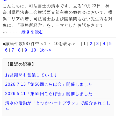
こんにちは。司法書士の清水です。去る10月23日、神
奈川県司法書士会横浜西支部主宰の勉強会において、横
浜エリアの若手司法書士および開業間もない先生方を対
象に、「事務所経営」をテーマとしたお話をさせて
い………
続きを読む
■該当件数587件中＜1 ～ 10を表示＞ | 1 |
2
|
3
|
4
|
5
|
6
|
7
|
8
|
9
|
10
|
次へ>
【最近の記事】
お盆期間も営業しています
2026.7.13「第56回こらぼ会」開催しました
2026.5.11「第55回こらぼ会」開催しました
清水の活動が「とつかハートプラン」で紹介されまし
た