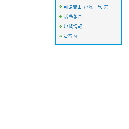
司法書士 戸塚 泉 栄
活動報告
地域情報
ご案内