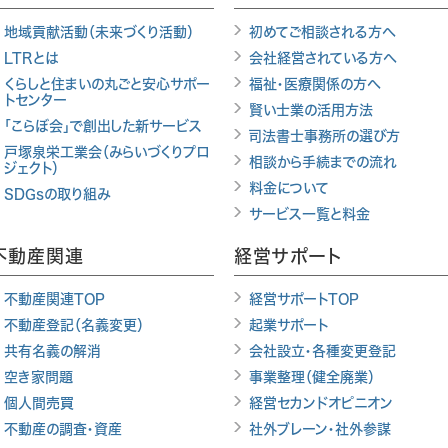
地域貢献活動（未来づくり活動）
初めてご相談される方へ
LTRとは
会社経営されている方へ
くらしと住まいの丸ごと安心サポー
福祉・医療関係の方へ
トセンター
賢い士業の活用方法
「こらぼ会」で創出した新サービス
司法書士事務所の選び方
戸塚泉栄工業会（みらいづくりプロ
相談から手続までの流れ
ジェクト）
料金について
SDGsの取り組み
サービス一覧と料金
不動産関連
経営サポート
不動産関連TOP
経営サポートTOP
不動産登記（名義変更）
起業サポート
共有名義の解消
会社設立・各種変更登記
空き家問題
事業整理（健全廃業）
個人間売買
経営セカンドオピニオン
不動産の調査・資産
社外ブレーン・社外参謀