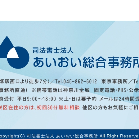
opyright(C) 司法書士法人 あいおい総合事務所 All Right Reserve