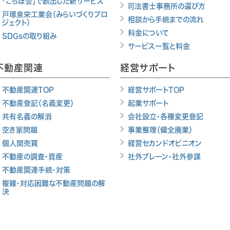
「こらぼ会」で創出した新サービス
司法書士事務所の選び方
戸塚泉栄工業会（みらいづくりプロ
相談から手続までの流れ
ジェクト）
料金について
SDGsの取り組み
サービス一覧と料金
不動産関連
経営サポート
不動産関連TOP
経営サポートTOP
不動産登記（名義変更）
起業サポート
共有名義の解消
会社設立・各種変更登記
空き家問題
事業整理（健全廃業）
個人間売買
経営セカンドオピニオン
不動産の調査・資産
社外ブレーン・社外参謀
不動産関連手続・対策
複雑・対応困難な不動産問題の解
決