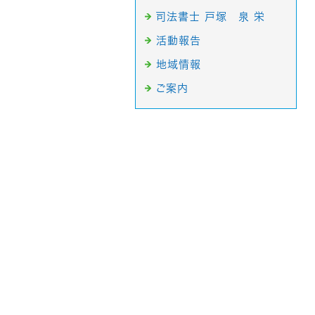
司法書士 戸塚 泉 栄
活動報告
地域情報
ご案内