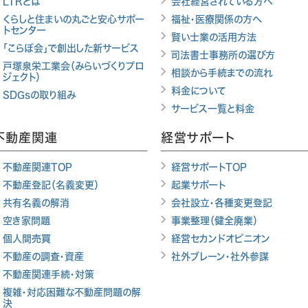
LTRとは
会社経営されている方へ
くらしと住まいの丸ごと安心サポー
福祉・医療関係の方へ
トセンター
賢い士業の活用方法
「こらぼ会」で創出した新サービス
司法書士事務所の選び方
戸塚泉栄工業会（みらいづくりプロ
相談から手続までの流れ
ジェクト）
料金について
SDGsの取り組み
サービス一覧と料金
不動産関連
経営サポート
不動産関連TOP
経営サポートTOP
不動産登記（名義変更）
起業サポート
共有名義の解消
会社設立・各種変更登記
空き家問題
事業整理（健全廃業）
個人間売買
経営セカンドオピニオン
不動産の調査・資産
社外ブレーン・社外参謀
不動産関連手続・対策
複雑・対応困難な不動産問題の解
決