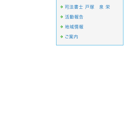
司法書士 戸塚 泉 栄
活動報告
地域情報
ご案内