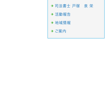
司法書士 戸塚 泉 栄
活動報告
地域情報
ご案内