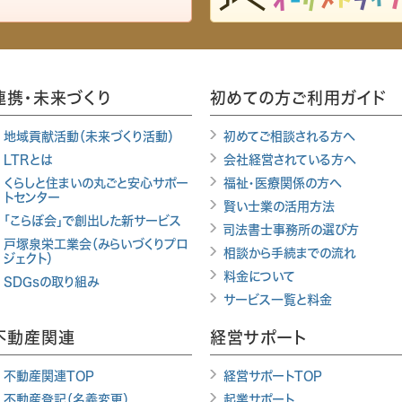
連携・未来づくり
初めての方ご利用ガイド
地域貢献活動（未来づくり活動）
初めてご相談される方へ
LTRとは
会社経営されている方へ
くらしと住まいの丸ごと安心サポー
福祉・医療関係の方へ
トセンター
賢い士業の活用方法
「こらぼ会」で創出した新サービス
司法書士事務所の選び方
戸塚泉栄工業会（みらいづくりプロ
相談から手続までの流れ
ジェクト）
料金について
SDGsの取り組み
サービス一覧と料金
不動産関連
経営サポート
不動産関連TOP
経営サポートTOP
不動産登記（名義変更）
起業サポート