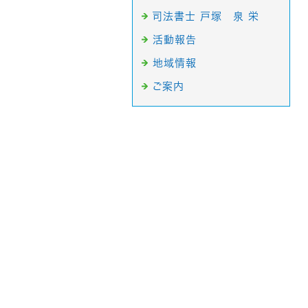
司法書士 戸塚 泉 栄
活動報告
地域情報
ご案内