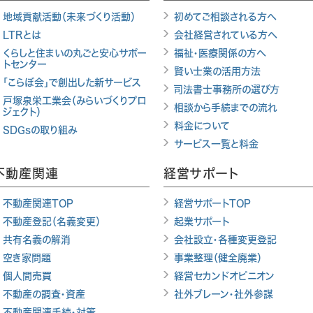
地域貢献活動（未来づくり活動）
初めてご相談される方へ
LTRとは
会社経営されている方へ
くらしと住まいの丸ごと安心サポー
福祉・医療関係の方へ
トセンター
賢い士業の活用方法
「こらぼ会」で創出した新サービス
司法書士事務所の選び方
戸塚泉栄工業会（みらいづくりプロ
相談から手続までの流れ
ジェクト）
料金について
SDGsの取り組み
サービス一覧と料金
不動産関連
経営サポート
不動産関連TOP
経営サポートTOP
不動産登記（名義変更）
起業サポート
共有名義の解消
会社設立・各種変更登記
空き家問題
事業整理（健全廃業）
個人間売買
経営セカンドオピニオン
不動産の調査・資産
社外ブレーン・社外参謀
不動産関連手続・対策