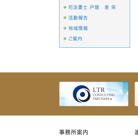
司法書士 戸塚 泉 栄
活動報告
地域情報
ご案内
事務所案内