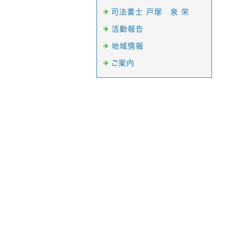
司法書士 戸塚 泉 栄
活動報告
地域情報
ご案内