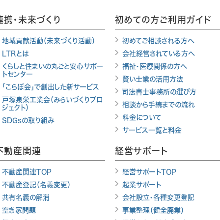
連携・未来づくり
初めての方ご利用ガイド
地域貢献活動（未来づくり活動）
初めてご相談される方へ
LTRとは
会社経営されている方へ
くらしと住まいの丸ごと安心サポー
福祉・医療関係の方へ
トセンター
賢い士業の活用方法
「こらぼ会」で創出した新サービス
司法書士事務所の選び方
戸塚泉栄工業会（みらいづくりプロ
相談から手続までの流れ
ジェクト）
料金について
SDGsの取り組み
サービス一覧と料金
不動産関連
経営サポート
不動産関連TOP
経営サポートTOP
不動産登記（名義変更）
起業サポート
共有名義の解消
会社設立・各種変更登記
空き家問題
事業整理（健全廃業）