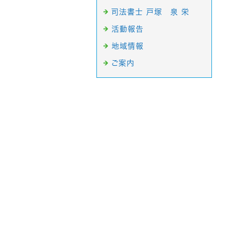
司法書士 戸塚 泉 栄
活動報告
地域情報
ご案内