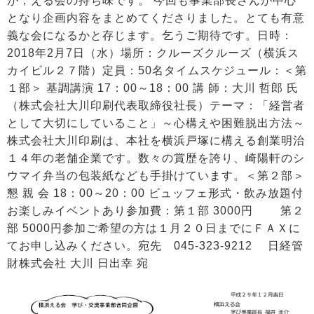
が，える会の持ち味です。 今回も事業部長さんが中心
となり企画内容をまとめてくださりました。とても有意
義な会になるかと存じます。乞うご期待です。日時：
2018年2月7日（水）場所：クルーズクルーズ（横浜ス
カイビル２７階）定員：50名タイムスケジュール：＜第
１部＞ 基調講演 17：00～18：00 講 師：大川 哲郎 氏
（株式会社大川印刷代表取締役社長）テーマ：「経営者
として大切にしていること」～心構えや困難脱出方法～
株式会社大川印刷は、本社を横浜戸塚に構える創業明治
１４年の老舗企業です。数々の賞歴を誇り、崎陽軒のシ
ウマイ弁当の包装紙なども手掛けています。＜第２部＞
懇 親 会 18：00～20：00 ビュッフェ形式・飲み放題付
お楽しみイベントあり参加費：第１部 3000円 第２
部 5000円参加ご希望の方は１月２０日までにＦＡＸに
てお申し込みください。宛先 045-323-9212 日経管
財株式会社 大川 日出幸 宛