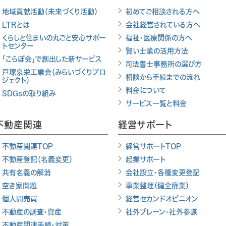
地域貢献活動（未来づくり活動）
初めてご相談される方へ
LTRとは
会社経営されている方へ
くらしと住まいの丸ごと安心サポー
福祉・医療関係の方へ
トセンター
賢い士業の活用方法
「こらぼ会」で創出した新サービス
司法書士事務所の選び方
戸塚泉栄工業会（みらいづくりプロ
相談から手続までの流れ
ジェクト）
料金について
SDGsの取り組み
サービス一覧と料金
不動産関連
経営サポート
不動産関連TOP
経営サポートTOP
不動産登記（名義変更）
起業サポート
共有名義の解消
会社設立・各種変更登記
空き家問題
事業整理（健全廃業）
個人間売買
経営セカンドオピニオン
不動産の調査・資産
社外ブレーン・社外参謀
不動産関連手続・対策