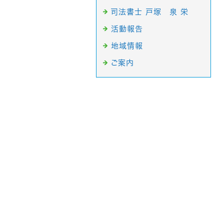
司法書士 戸塚 泉 栄
活動報告
地域情報
ご案内