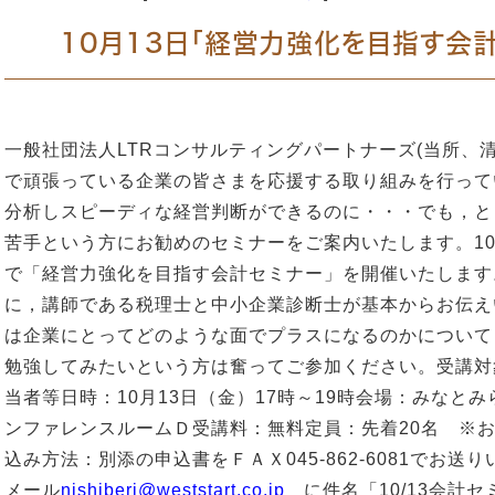
10月13日「経営力強化を目指す会
一般社団法人LTRコンサルティングパートナーズ(当所、
で頑張っている企業の皆さまを応援する取り組みを行って
分析しスピーディな経営判断ができるのに・・・でも，と
苦手という方にお勧めのセミナーをご案内いたします。10
で「経営力強化を目指す会計セミナー」を開催いたします
に，講師である税理士と中小企業診断士が基本からお伝え
は企業にとってどのような面でプラスになるのかについて
勉強してみたいという方は奮ってご参加ください。受講対
当者等日時：10月13日（金）17時～19時会場：みなと
ンファレンスルームＤ受講料：無料定員：先着20名 ※
込み方法：別添の申込書をＦＡＸ045-862-
メール
nishiberi@weststart.co.jp
に件名「10/13会計